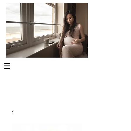
S O M E O N E C A R E S